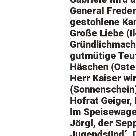
General Freder
gestohlene Kan
Große Liebe (I
Gründlichmac
gutmütige Teuf
Häschen (Oste
Herr Kaiser wi
(Sonnenschein
Hofrat Geiger, 
Im Speisewag
Jörgl, der Sepp
Jugendsünd´, 