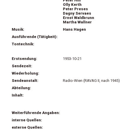
Peter Hill
Olly Kerth
Peter Preses
Dagny Servaes
Ernst Waldbrunn
Martha Wallner
Musik:
Hans Hagen
Ausführende (Tätigkeit):
Tontechnik:
Erstsendung:
1953-10-21
Sendezeit:
Wiederholung:
Sendeanstalt:
Radio-Wien (RAVAG II, nach 1945)
Abteilung:
Inhalt:
Weiterführende Angaben:
interne Quellen:
externe Quellen: