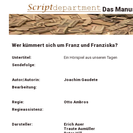
Das Manus
Wer kümmert sich um Franz und Franziska?
Untertitel:
Ein Hörspiel aus unseren Tagen
Sendefolge:
Autor/Autorin:
Joachim Gaudete
Bearbeitung:
Regie:
Otto Ambros
Regieassistenz:
Darsteller:
Erich Auer
Traute Aumüller