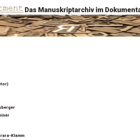
Das Manuskriptarchiv im Dokumenta
utor)
sberger
einer
trara-Klamm