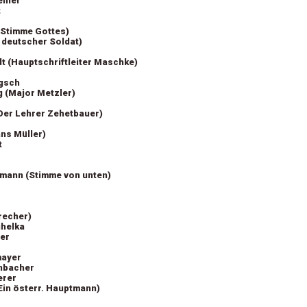
einer
t
(Stimme Gottes)
n deutscher Soldat)
t (Hauptschriftleiter Maschke)
gsch
 (Major Metzler)
Der Lehrer Zehetbauer)
ns Müller)
t
mann (Stimme von unten)
recher)
ihelka
er
r
mayer
enbacher
erer
(Ein österr. Hauptmann)