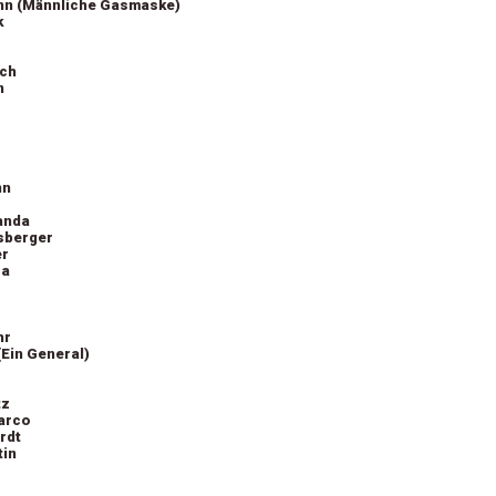
nn (Männliche Gasmaske)
k
sch
n
nn
anda
sberger
er
ra
hr
(Ein General)
tz
arco
rdt
tin