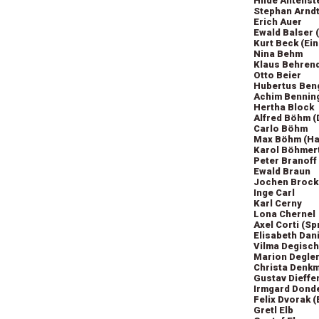
Hilde Antenst
Stephan Arnd
Erich Auer
Ewald Balser 
Kurt Beck (Ei
Nina Behm
Klaus Behrend
Otto Beier
Hubertus Ben
Achim Benning
Hertha Block
Alfred Böhm (
Carlo Böhm
Max Böhm (Ha
Karol Böhmer
Peter Branoff
Ewald Braun
Jochen Brock
Inge Carl
Karl Cerny
Lona Chernel
Axel Corti (Sp
Elisabeth Dan
Vilma Degisch
Marion Degle
Christa Denk
Gustav Dieff
Irmgard Dond
Felix Dvorak 
Gretl Elb