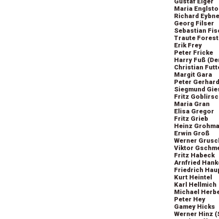
Gustaf Elger
Maria Englsto
Richard Eybne
Georg Filser
Sebastian Fi
Traute Forest
Erik Frey
Peter Fricke
Harry Fuß (De
Christian Fut
Margit Gara
Peter Gerhard
Siegmund Gie
Fritz Goblirs
Maria Gran
Elisa Gregor
Fritz Grieb
Heinz Grohm
Erwin Groß
Werner Grusc
Viktor Gschme
Fritz Habeck
Arnfried Hank
Friedrich Hau
Kurt Heintel
Karl Hellmich
Michael Herb
Peter Hey
Gamey Hicks
Werner Hinz (