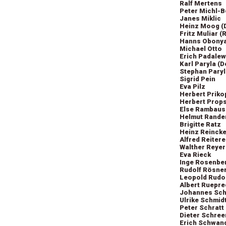
Ralf Mertens
Peter Michl-
Janes Miklic
Heinz Moog (D
Fritz Muliar 
Hanns Obony
Michael Otto
Erich Padalew
Karl Paryla (D
Stephan Paryl
Sigrid Pein
Eva Pilz
Herbert Priko
Herbert Props
Else Rambaus
Helmut Rande
Brigitte Ratz
Heinz Reinck
Alfred Reitere
Walther Reyer
Eva Rieck
Inge Rosenbe
Rudolf Rösner
Leopold Rudo
Albert Ruepre
Johannes Sch
Ulrike Schmid
Peter Schratt
Dieter Schree
Erich Schwan