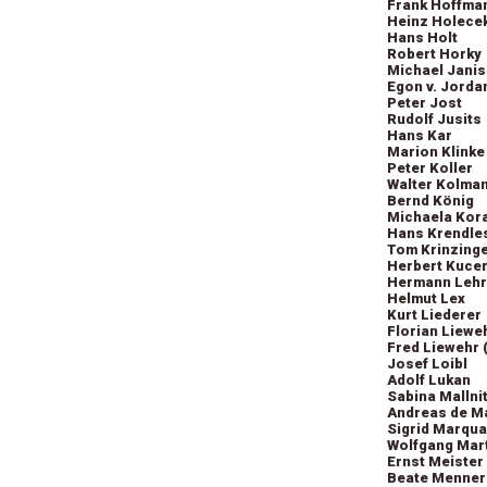
Frank Hoffma
Heinz Holece
Hans Holt
Robert Horky
Michael Jani
Egon v. Jorda
Peter Jost
Rudolf Jusits
Hans Kar
Marion Klinke
Peter Koller
Walter Kolma
Bernd König
Michaela Kor
Hans Krendle
Tom Krinzing
Herbert Kuce
Hermann Lehr
Helmut Lex
Kurt Liederer
Florian Liewe
Fred Liewehr 
Josef Loibl
Adolf Lukan
Sabina Mallni
Andreas de M
Sigrid Marqua
Wolfgang Mar
Ernst Meister
Beate Menner