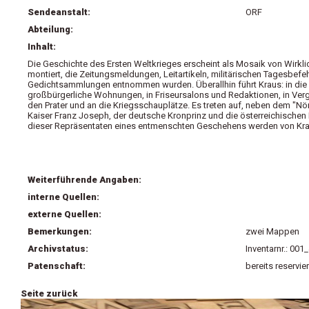
Sendeanstalt:
ORF
Abteilung:
Inhalt:
Die Geschichte des Ersten Weltkrieges erscheint als Mosaik von Wirklich
montiert, die Zeitungsmeldungen, Leitartikeln, militärischen Tagesbef
Gedichtsammlungen entnommen wurden. Überallhin führt Kraus: in die S
großbürgerliche Wohnungen, in Friseursalons und Redaktionen, in Verg
den Prater und an die Kriegsschauplätze. Es treten auf, neben dem "Nör
Kaiser Franz Joseph, der deutsche Kronprinz und die österreichischen E
dieser Repräsentaten eines entmenschten Geschehens werden von Kraus
Weiterführende Angaben:
interne Quellen:
externe Quellen:
Bemerkungen:
zwei Mappen
Archivstatus:
Inventarnr.: 00
Patenschaft:
bereits reservier
Seite zurück