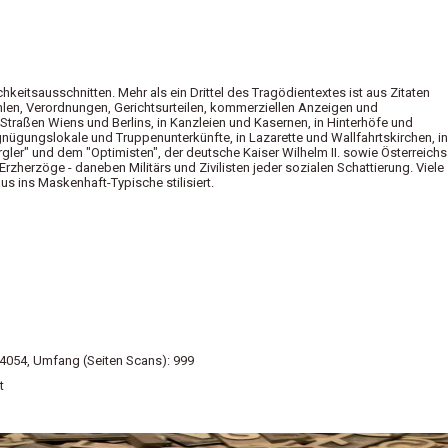
keitsausschnitten. Mehr als ein Drittel des Tragödientextes ist aus Zitaten
ehlen, Verordnungen, Gerichtsurteilen, kommerziellen Anzeigen und
traßen Wiens und Berlins, in Kanzleien und Kasernen, in Hinterhöfe und
nügungslokale und Truppenunterkünfte, in Lazarette und Wallfahrtskirchen, in
gler" und dem "Optimisten", der deutsche Kaiser Wilhelm II. sowie Österreichs
rzherzöge - daneben Militärs und Zivilisten jeder sozialen Schattierung. Viele
 ins Maskenhaft-Typische stilisiert.
1_4054, Umfang (Seiten Scans): 999
t