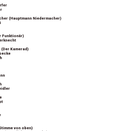
rfer
r
scher (Hauptmann Niedermacher)
i
r Funktionär)
terknecht
 (Der Kamerad)
secke
ch
ann
h
idler
e
pt
e
Stimme von oben)