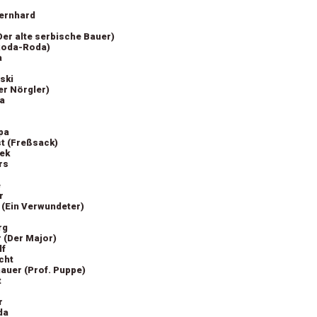
Bernhard
er alte serbische Bauer)
(Roda-Roda)
a
ski
er Nörgler)
a
pa
t (Freßsack)
ek
rs
e
r
 (Ein Verwundeter)
rg
 (Der Major)
lf
cht
auer (Prof. Puppe)
t
r
da