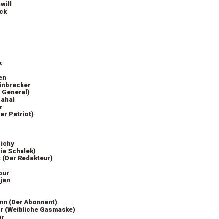
will
ck
k
en
inbrecher
. General)
rahal
r
er Patriot)
Tichy
Die Schalek)
 (Der Redakteur)
bur
jan
nn (Der Abonnent)
r (Weibliche Gasmaske)
er