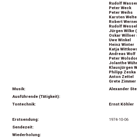
Rudolf Wasser
Peter Weck
Peter Weihs
Karsten Welte
Robert Werne
Rudolf Wessel
Jürgen Wilke 
Oskar Willner 
Uwe Winkel
Heinz Winter
Katja Wittkow
Andreas Wolf
Peter Wolsdor
Jolanthe Wüh
Klausjürgen 
Philipp Zeska
Anton Zettel
Grete Zimmer
Musik:
Alexander Ste
Ausführende (Tätigkeit):
Tontechnik:
Ernst Köhler
Erstsendung:
1974-10-06
Sendezeit:
Wiederholung: