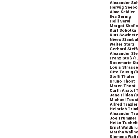
Alexander Sch
Herwig Seebö
Alma Seidler
Eva Sernig
Helli Servi
Margot Skofic
Kurt Sobotka
Kurt Sowinetz
Nives Stambu
Walter Starz
Gerhard Steff
Alexander Ste
Franz Stoß (1
Rosemarie St
Louis Strasse
Otto Tausig (D
Steffi Thaler
Bruno Thost
Maren Thost
Curth Anatol 
Jane Tilden (
Michael Toost
Alfred Traxler
Heinrich Trim
Alexander Tro
Joe Trummer
Heiko Tuchelt
Ernst Waldbru
Martha Wallne
Klemens Walt