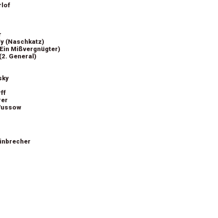
lof
r
y (Naschkatz)
(Ein Mißvergnügter)
(2. General)
sky
ff
rer
Wussow
inbrecher