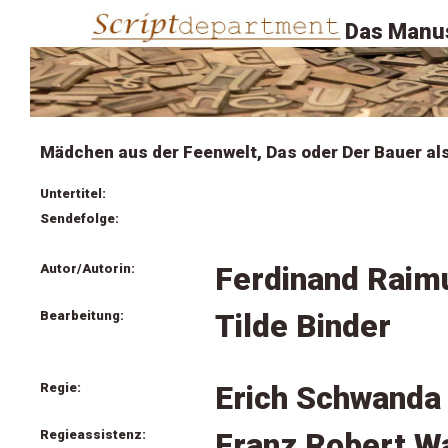
Das Manus
Mädchen aus der Feenwelt, Das oder Der Bauer als
Untertitel:
Sendefolge:
Autor/Autorin:
Ferdinand Raim
Bearbeitung:
Tilde Binder
Regie:
Erich Schwanda
Regieassistenz:
Franz Robert W