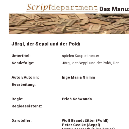
Das Manus
Jörgl, der Seppl und der Poldi
Untertitel:
spielen Kasperltheater
Sendefolge:
Jörgl, der Seppl und der Poldi, Der
Autor/Autorin:
Inge Maria Grimm
Bearbeitung:
Regie:
Erich Schwanda
Regieassistenz:
Darsteller:
Wolf Brandstätter (Poldl)
Peter Czeike (Seppl)