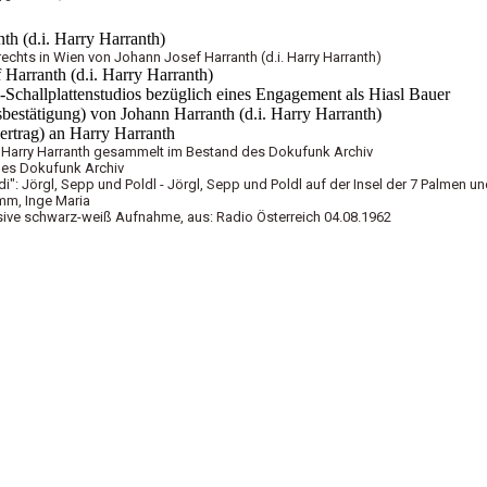
th (d.i. Harry Harranth)
chts in Wien von Johann Josef Harranth (d.i. Harry Harranth)
 Harranth (d.i. Harry Harranth)
Schallplattenstudios bezüglich eines Engagement als Hiasl Bauer
sbestätigung) von
Johann Harranth (d.i. Harry Harranth)
ertrag) an Harry Harranth
 Harry Harranth gesammelt im Bestand des Dokufunk Archiv
des Dokufunk Archiv
di": Jörgl, Sepp und Poldl - Jörgl, Sepp und Poldl auf der Insel der 7 Palmen u
mm, Inge Maria
klusive schwarz-weiß Aufnahme, aus: Radio Österreich 04.08.1962