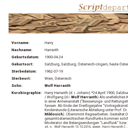
Vorname:
Harry
Nachname:
Harranth
Geburtsdatum:
1900-04-24
Geburtsort:
Salzburg, Salzburg, Österreich-Ungarn, heute Öster
Sterbedatum:
1962-07-19
Sterbeort:
Wien, Österreich
Sohn:
Wolf Harranth
Kurzbiographie:
Harry Harranth (d. i. Johann) *24.April 1900, Salzbu
/ Wolfgang (d.i.
Wolf Harranth
) Als uneheliches
in einer Armenanstalt ("Besserungs- und Rettungs
fassen. Ab Ende der Dreißigerjahre "Vortragsküns
Kinderstunde (Literarische Abteilung unter Prof. Dr
Miklosich
). Übernimmt Regiearbeiten. Gestaltet 
gesamtösterreichischen Rundfunks kommen solche
Moderator der Belangsendungen "Landfunk" bzw. "B
zit. n.: Wolf Harranth 13.10.2016, sowie:
Harry Harranth [..