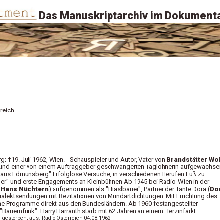
Das Manuskriptarchiv im Dokumenta
reich
rg;
†
19. Juli 1962, Wien. - Schauspieler und Autor, Vater von
Brandstätter Wol
 Kind einer von einem Auftraggeber geschwängerten Taglöhnerin aufgewachse
haus Edmunsberg" Erfolglose Versuche, in verschiedenen Berufen Fuß zu
tler" und erste Engagements an Kleinbühnen Ab 1945 bei Radio-Wien in der
.
Hans Nüchtern
) aufgenommen als "Hiaslbauer", Partner der Tante Dora (
Do
Dialektsendungen mit Rezitationen von Mundartdichtungen. Mit Errichtung des
 Programme direkt aus den Bundesländern. Ab 1960 festangestellter
auernfunk". Harry Harranth starb mit 62 Jahren an einem Herzinfarkt.
.] gestorben, aus: Radio Österreich 04.08.1962