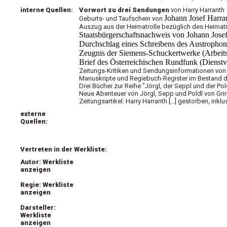
interne Quellen:
Vorwort zu drei Sendungen
von Harry Harranth
Johann Josef Harran
Geburts- und Taufschein von
Auszug aus der Heimatrolle bezüglich des Heimatre
Staatsbürgerschaftsnachweis von Johann Josef
Durchschlag eines Schreibens des Austrophon-
Zeugnis der Siemens-Schuckertwerke (Arbeit
Brief des Österreichischen Rundfunk (Dienstv
Zeitungs-Kritiken und Sendungsinformationen von
Manuskripte und Regiebuch-Register im Bestand 
Drei Bücher zur Reihe "Jörgl, der Seppl und der Pol
Neue Abenteuer von Jörgl, Sepp und Poldl von Gri
Zeitungsartikel: Harry Harranth [...] gestorben, in
externe
Quellen:
Vertreten in der Werkliste:
Autor: Werkliste
anzeigen
Regie: Werkliste
anzeigen
Darsteller:
Werkliste
anzeigen