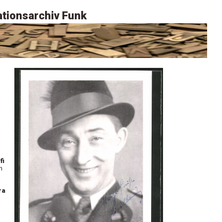
tionsarchiv Funk
fi
n
ra