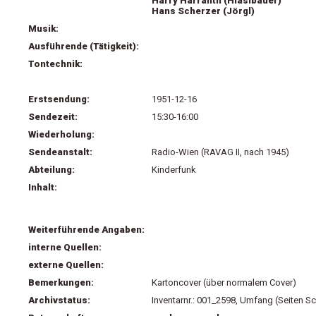
Harry Harranth (Hiaslbauer)
Hans Scherzer (Jörgl)
Musik:
Ausführende (Tätigkeit):
Tontechnik:
Erstsendung:
1951-12-16
Sendezeit:
15:30-16:00
Wiederholung:
Sendeanstalt:
Radio-Wien (RAVAG II, nach 1945)
Abteilung:
Kinderfunk
Inhalt:
Weiterführende Angaben:
interne Quellen:
externe Quellen:
Bemerkungen:
Kartoncover (über normalem Cover)
Archivstatus:
Inventarnr.: 001_2598, Umfang (Seiten Sc