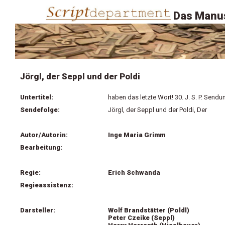
Das Manus
Jörgl, der Seppl und der Poldi
Untertitel:
haben das letzte Wort! 30. J. S. P. Sendu
Sendefolge:
Jörgl, der Seppl und der Poldi, Der
Autor/Autorin:
Inge Maria Grimm
Bearbeitung:
Regie:
Erich Schwanda
Regieassistenz:
Darsteller:
Wolf Brandstätter (Poldl)
Peter Czeike (Seppl)