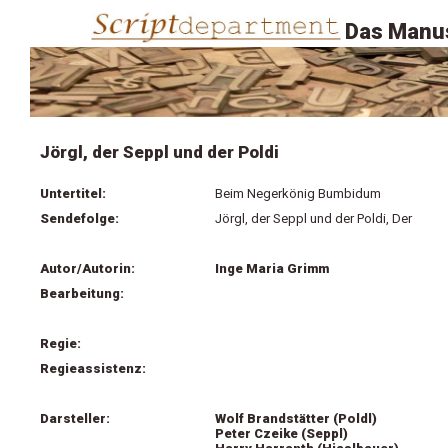
Das Manus
Jörgl, der Seppl und der Poldi
Untertitel:
Beim Negerkönig Bumbidum
Sendefolge:
Jörgl, der Seppl und der Poldi, Der
Autor/Autorin:
Inge Maria Grimm
Bearbeitung:
Regie:
Regieassistenz:
Darsteller:
Wolf Brandstätter (Poldl)
Peter Czeike (Seppl)