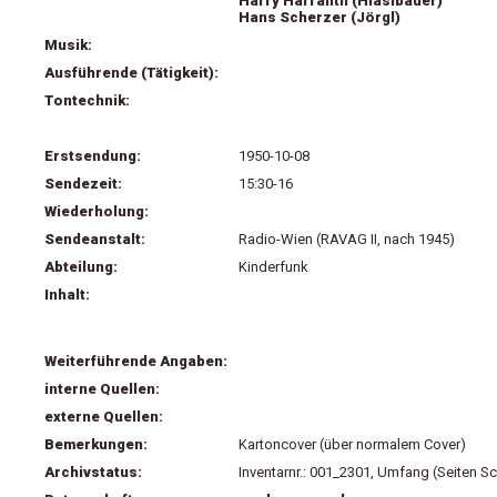
Harry Harranth (Hiaslbauer)
Hans Scherzer (Jörgl)
Musik:
Ausführende (Tätigkeit):
Tontechnik:
Erstsendung:
1950-10-08
Sendezeit:
15:30-16
Wiederholung:
Sendeanstalt:
Radio-Wien (RAVAG II, nach 1945)
Abteilung:
Kinderfunk
Inhalt:
Weiterführende Angaben:
interne Quellen:
externe Quellen:
Bemerkungen:
Kartoncover (über normalem Cover)
Archivstatus:
Inventarnr.: 001_2301, Umfang (Seiten Sc