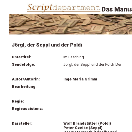
Das Manus
Jörgl, der Seppl und der Poldi
Untertitel:
Im Fasching
Sendefolge:
Jörgl, der Seppl und der Poldi, Der
Autor/Autorin:
Inge Maria Grimm
Bearbeitung:
Regie:
Regieassistenz:
Darsteller:
Wolf Brandstätter (Poldl)
Peter Czeike (Seppl)