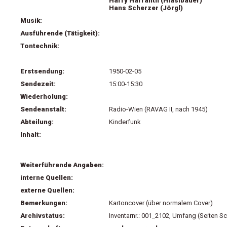
Harry Harranth (Hiaslbauer)
Hans Scherzer (Jörgl)
Musik:
Ausführende (Tätigkeit):
Tontechnik:
Erstsendung:
1950-02-05
Sendezeit:
15:00-15:30
Wiederholung:
Sendeanstalt:
Radio-Wien (RAVAG II, nach 1945)
Abteilung:
Kinderfunk
Inhalt:
Weiterführende Angaben:
interne Quellen:
externe Quellen:
Bemerkungen:
Kartoncover (über normalem Cover)
Archivstatus:
Inventarnr.: 001_2102, Umfang (Seiten Sc