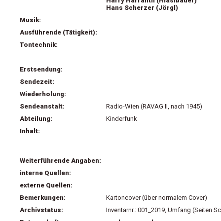
Harry Harranth (Hiaslbauer)
Hans Scherzer (Jörgl)
Musik:
Ausführende (Tätigkeit):
Tontechnik:
Erstsendung:
Sendezeit:
Wiederholung:
Sendeanstalt:
Radio-Wien (RAVAG II, nach 1945)
Abteilung:
Kinderfunk
Inhalt:
Weiterführende Angaben:
interne Quellen:
externe Quellen:
Bemerkungen:
Kartoncover (über normalem Cover)
Archivstatus:
Inventarnr.: 001_2019, Umfang (Seiten Sc