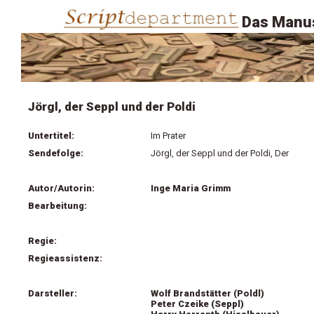
Das Manus
Jörgl, der Seppl und der Poldi
Untertitel:
Im Prater
Sendefolge:
Jörgl, der Seppl und der Poldi, Der
Autor/Autorin:
Inge Maria Grimm
Bearbeitung:
Regie:
Regieassistenz:
Darsteller:
Wolf Brandstätter (Poldl)
Peter Czeike (Seppl)