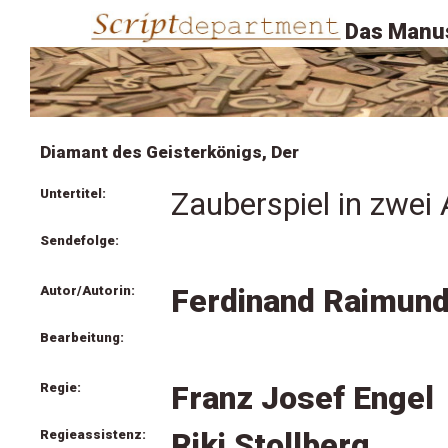
Das Manus
Diamant des Geisterkönigs, Der
Untertitel:
Zauberspiel in zwei
Sendefolge:
Autor/Autorin:
Ferdinand Raimun
Bearbeitung:
Regie:
Franz Josef Engel
Regieassistenz:
Riki Stollberg