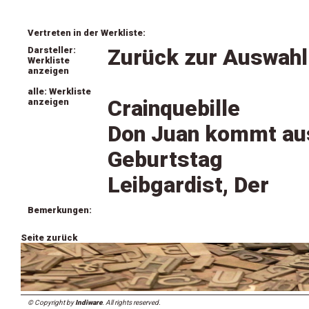
Vertreten in der Werkliste:
Darsteller:
Zurück zur Auswahl
Werkliste
anzeigen
alle: Werkliste
Crainquebille
anzeigen
Don Juan kommt au
Geburtstag
Leibgardist, Der
Bemerkungen:
Seite zurück
© Copyright by
Indiware
. All rights reserved.