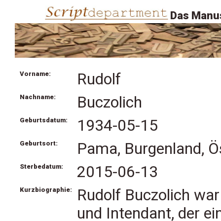
Das Manus
Vorname:
Rudolf
Nachname:
Buczolich
Geburtsdatum:
1934-05-15
Geburtsort:
Pama, Burgenland, Ö
Sterbedatum:
2015-06-13
Kurzbiographie:
Rudolf Buczolich war 
und Intendant, der ei