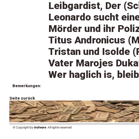
Leibgardist, Der (S
Leonardo sucht eine
Mörder und ihr Poliz
Titus Andronicus (
Tristan und Isolde 
Vater Marojes Duka
Wer haglich is, blei
Bemerkungen:
Seite zurück
© Copyright by
Indiware
. All rights reserved.