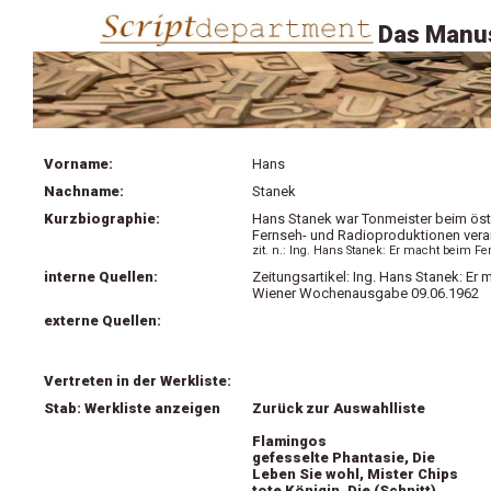
Das Manus
Vorname:
Hans
Nachname:
Stanek
Kurzbiographie:
Hans Stanek war Tonmeister beim öste
Fernseh- und Radioproduktionen veran
zit. n.: Ing. Hans Stanek: Er macht beim
interne Quellen:
Zeitungsartikel: Ing. Hans Stanek: E
Wiener Wochenausgabe 09.06.1962
externe Quellen:
Vertreten in der Werkliste:
Stab: Werkliste anzeigen
Zurück zur Auswahlliste
Flamingos
gefesselte Phantasie, Die
Leben Sie wohl, Mister Chips
tote Königin, Die (Schnitt)