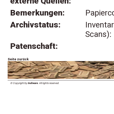
externe Quellen:
Bemerkungen:
Papierc
Archivstatus:
Inventa
Scans):
Patenschaft:
Seite zurück
© Copyright by
Indiware
. All rights reserved.