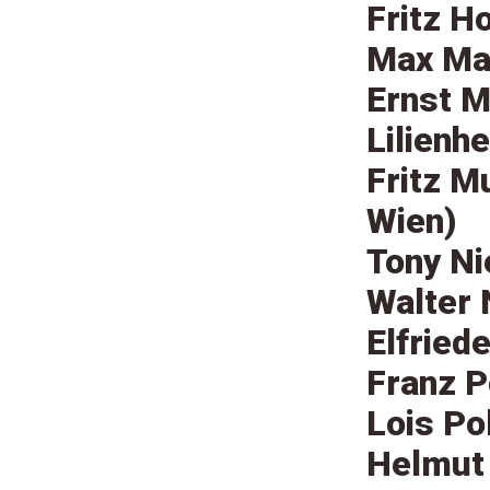
Fritz H
Max Ma
Ernst M
Lilienh
Fritz M
Wien)
Tony Ni
Walter 
Elfried
Franz P
Lois Po
Helmut