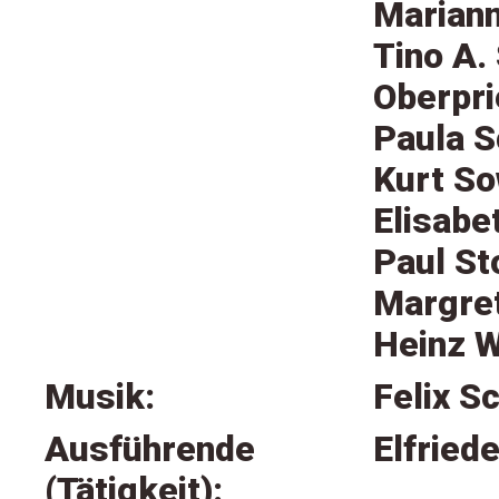
Mariann
Tino A.
Oberpri
Paula 
Kurt So
Elisabe
Paul St
Margre
Heinz W
Musik:
Felix Sc
Ausführende
Elfriede
(Tätigkeit):