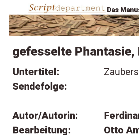
Das Manus
gefesselte Phantasie, 
Untertitel:
Zaubersp
Sendefolge:
Autor/Autorin:
Ferdin
Bearbeitung:
Otto A