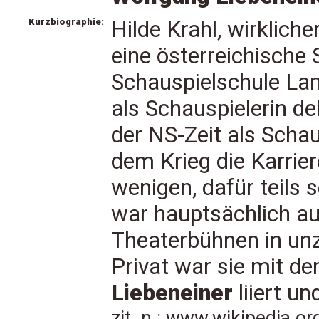
Kurzbiographie:
Hilde Krahl, wirklich
eine österreichische S
Schauspielschule La
als Schauspielerin de
der NS-Zeit als Scha
dem Krieg die Karrier
wenigen, dafür teils 
war hauptsächlich a
Theaterbühnen in un
Privat war sie mit d
Liebeneiner
liiert un
zit. n.: www.wikipedia.o