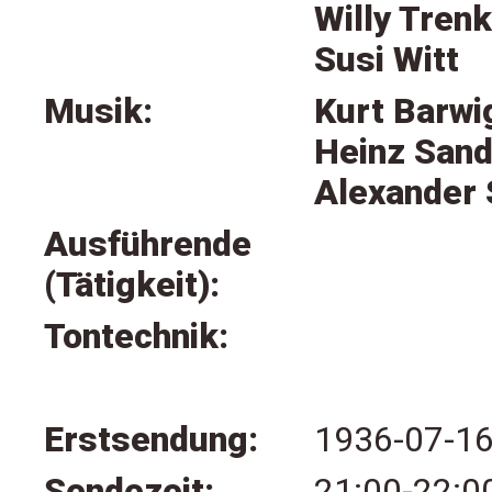
Willy Tren
Susi Witt
Musik:
Kurt Barwi
Heinz Sand
Alexander 
Ausführende
(Tätigkeit):
Tontechnik:
Erstsendung:
1936-07-1
Sendezeit:
21:00-22:0