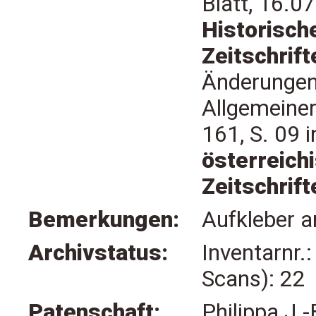
Blatt, 16.07
Historisch
Zeitschrift
Änderungen
Allgemeiner
161, S. 09 i
österreich
Zeitschrift
Bemerkungen:
Aufkleber a
Archivstatus:
Inventarnr.
Scans): 22
Patenschaft:
Philippa J.-