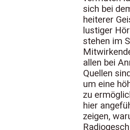
sich bei de
heiterer Ge
lustiger Hö
stehen im S
Mitwirkende
allen bei A
Quellen sin
um eine hö
zu ermögli
hier angefü
zeigen, war
Radiogeschi