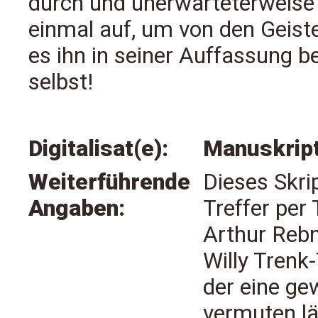
durch und unerwarteterweise 
einmal auf, um von den Geiste
es ihn in seiner Auffassung be
selbst!
Digitalisat(e):
Manuskrip
Weiterführende
Dieses Skri
Angaben:
Treffer per 
Arthur Rebn
Willy Trenk
der eine ge
vermuten lä