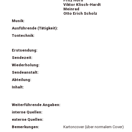
Fritz Horn
Viktor Klisch-Hardt
Meinrad
Otto Erich Scholz
Musik:
Ausführende (Tätigkeit):
Tontechnik:
Erstsendung:
Sendezeit:
Wiederholung:
Sendeanstalt:
Abteilung:
Inhalt:
Weiterführende Angaben:
interne Quellen:
externe Quellen:
Bemerkungen:
Kartoncover (über normalem Cover)