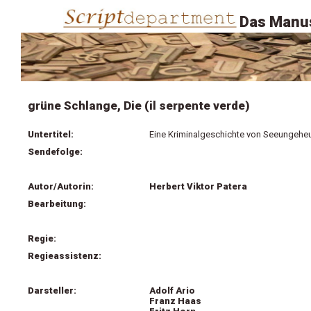
Das Manus
grüne Schlange, Die (il serpente verde)
Untertitel:
Eine Kriminalgeschichte von Seeungeh
Sendefolge:
Autor/Autorin:
Herbert Viktor Patera
Bearbeitung:
Regie:
Regieassistenz:
Darsteller:
Adolf Ario
Franz Haas