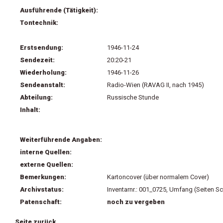
Ausführende (Tätigkeit):
Tontechnik:
Erstsendung:
1946-11-24
Sendezeit:
20:20-21
Wiederholung:
1946-11-26
Sendeanstalt:
Radio-Wien (RAVAG II, nach 1945)
Abteilung:
Russische Stunde
Inhalt:
Weiterführende Angaben:
interne Quellen:
externe Quellen:
Bemerkungen:
Kartoncover (über normalem Cover)
Archivstatus:
Inventarnr.: 001_0725, Umfang (Seiten Sc
Patenschaft:
noch zu vergeben
Seite zurück