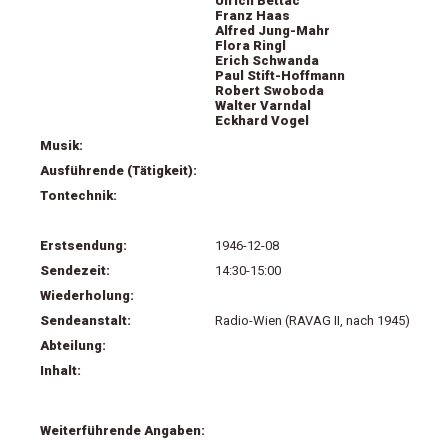
Ulrich Bettac
Franz Haas
Alfred Jung-Mahr
Flora Ringl
Erich Schwanda
Paul Stift-Hoffmann
Robert Swoboda
Walter Varndal
Eckhard Vogel
Musik:
Ausführende (Tätigkeit):
Tontechnik:
Erstsendung:
1946-12-08
Sendezeit:
14:30-15:00
Wiederholung:
Sendeanstalt:
Radio-Wien (RAVAG II, nach 1945)
Abteilung:
Inhalt:
Weiterführende Angaben: