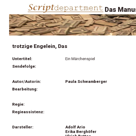
Das Manus
trotzige Engelein, Das
Untertitel:
Ein Märchenspiel
Sendefolge:
Autor/Autorin:
Paula Schwamberger
Bearbeitung:
Regie:
Regieassistenz:
Darsteller:
Adolf Ario
Erika Berghöfer