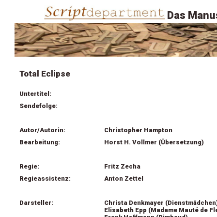
Das Manus
Total Eclipse
Untertitel:
Sendefolge:
Autor/Autorin:
Christopher Hampton
Bearbeitung:
Horst H. Vollmer (Übersetzung)
Regie:
Fritz Zecha
Regieassistenz:
Anton Zettel
Darsteller:
Christa Denkmayer (Dienstmädchen
Elisabeth Epp (Madame Mauté de Fle