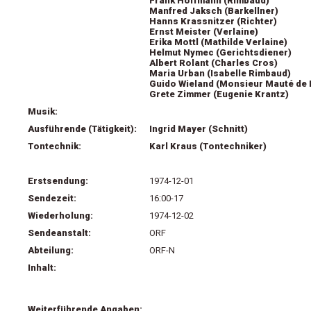
Frank Hoffmann (Rimbaud)
Manfred Jaksch (Barkellner)
Hanns Krassnitzer (Richter)
Ernst Meister (Verlaine)
Erika Mottl (Mathilde Verlaine)
Helmut Nymec (Gerichtsdiener)
Albert Rolant (Charles Cros)
Maria Urban (Isabelle Rimbaud)
Guido Wieland (Monsieur Mauté de F
Grete Zimmer (Eugenie Krantz)
Musik:
Ausführende (Tätigkeit):
Ingrid Mayer (Schnitt)
Tontechnik:
Karl Kraus (Tontechniker)
Erstsendung:
1974-12-01
Sendezeit:
16:00-17
Wiederholung:
1974-12-02
Sendeanstalt:
ORF
Abteilung:
ORF-N
Inhalt:
Weiterführende Angaben: