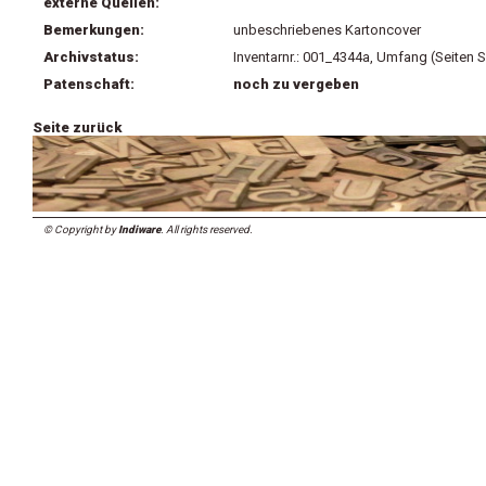
externe Quellen:
Bemerkungen:
unbeschriebenes Kartoncover
Archivstatus:
Inventarnr.: 001_4344a, Umfang (Seiten 
Patenschaft:
noch zu vergeben
Seite zurück
© Copyright by
Indiware
. All rights reserved.