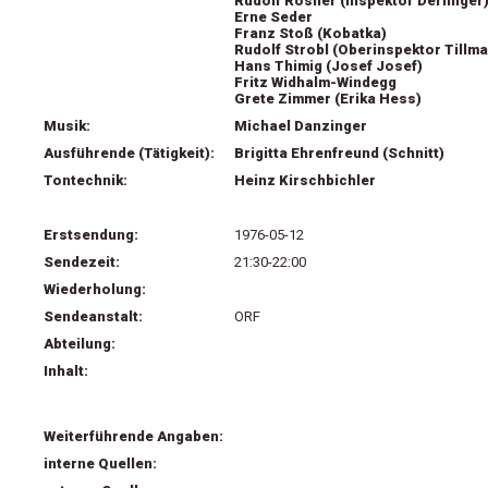
Rudolf Rösner (Inspektor Derlinger
Erne Seder
Franz Stoß (Kobatka)
Rudolf Strobl (Oberinspektor Tillm
Hans Thimig (Josef Josef)
Fritz Widhalm-Windegg
Grete Zimmer (Erika Hess)
Musik:
Michael Danzinger
Ausführende (Tätigkeit):
Brigitta Ehrenfreund (Schnitt)
Tontechnik:
Heinz Kirschbichler
Erstsendung:
1976-05-12
Sendezeit:
21:30-22:00
Wiederholung:
Sendeanstalt:
ORF
Abteilung:
Inhalt:
Weiterführende Angaben:
interne Quellen: