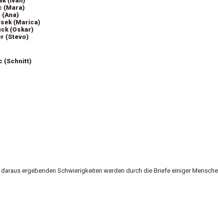
ak (Ivan)
c (Mara)
 (Ana)
sek (Marica)
uck (Oskar)
r (Stevo)
 (Schnitt)
t daraus ergebenden Schwierigkeiten werden durch die Briefe einiger Mensch