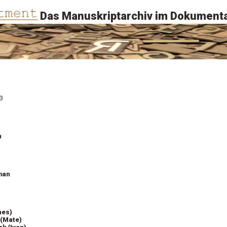
Das Manuskriptarchiv im Dokumenta
83
n
man
nes)
 (Mate)