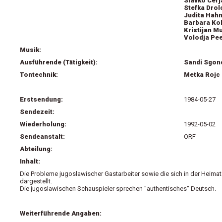
Slavko Cerj
Stefka Drol
Judita Hahn
Barbara Kol
Kristijan M
Volodja Pee
Musik:
Ausführende (Tätigkeit):
Sandi Sgonc
Tontechnik:
Metka Rojc
Erstsendung:
1984-05-27
Sendezeit:
Wiederholung:
1992-05-02
Sendeanstalt:
ORF
Abteilung:
Inhalt:
Die Probleme jugoslawischer Gastarbeiter sowie die sich in der Heima
dargestellt.
Die jugoslawischen Schauspieler sprechen "authentisches" Deutsch.
Weiterführende Angaben: