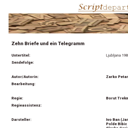
Zehn Briefe und ein Telegramm
Untertitel:
Ljubljana 19
Sendefolge:
Autor/Autorin:
Zarko Peta
Bearbeitung:
Regie:
Borut Trek
Regieassistenz:
Darsteller:
Ivo Ban (Ja
Polde Bibic