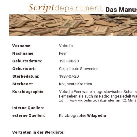
Das Manus
Vorname:
Volodja
Nachname:
Peer
Geburtsdatum:
1931-08-28
Geburtsort:
Celje, heute Slowenien
Sterbedatum:
1987-07-20
Sterbeort:
Krk, heute Kroatien
Kurzbiographie:
Volodja Peer war ein jugoslawischer Schausp
Fernsehen als auch im Radio angesiedelt wa
zit. n.: www.wikipedia.org (abgerufen am 02. Mai 2
interne Quellen:
externe Quellen:
Kurzbiographie
Wikipedia
Vertreten in der Werkliste: