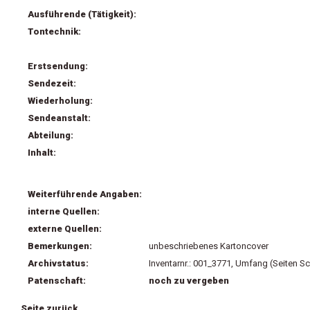
Ausführende (Tätigkeit):
Tontechnik:
Erstsendung:
Sendezeit:
Wiederholung:
Sendeanstalt:
Abteilung:
Inhalt:
Weiterführende Angaben:
interne Quellen:
externe Quellen:
Bemerkungen:
unbeschriebenes Kartoncover
Archivstatus:
Inventarnr.: 001_3771, Umfang (Seiten Sc
Patenschaft:
noch zu vergeben
Seite zurück