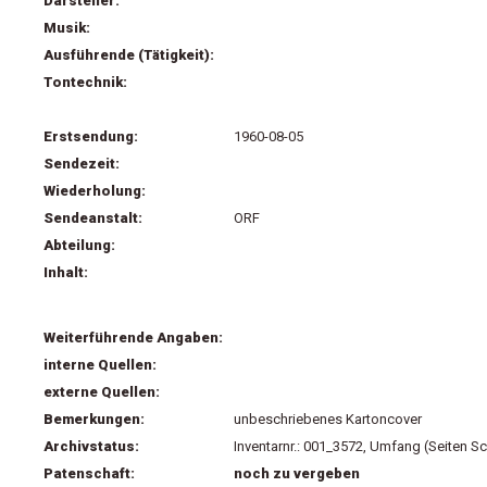
Darsteller:
Musik:
Ausführende (Tätigkeit):
Tontechnik:
Erstsendung:
1960-08-05
Sendezeit:
Wiederholung:
Sendeanstalt:
ORF
Abteilung:
Inhalt:
Weiterführende Angaben:
interne Quellen:
externe Quellen:
Bemerkungen:
unbeschriebenes Kartoncover
Archivstatus:
Inventarnr.: 001_3572, Umfang (Seiten Sc
Patenschaft:
noch zu vergeben