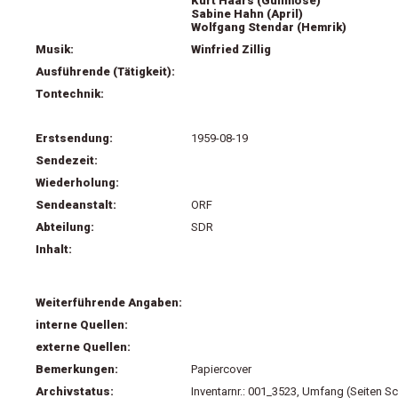
Kurt Haars (Gullmose)
Sabine Hahn (April)
Wolfgang Stendar (Hemrik)
Musik:
Winfried Zillig
Ausführende (Tätigkeit):
Tontechnik:
Erstsendung:
1959-08-19
Sendezeit:
Wiederholung:
Sendeanstalt:
ORF
Abteilung:
SDR
Inhalt:
Weiterführende Angaben:
interne Quellen:
externe Quellen:
Bemerkungen:
Papiercover
Archivstatus:
Inventarnr.: 001_3523, Umfang (Seiten Sc