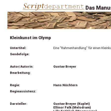
Das Manus
Kleinkunst im Olymp
Untertitel:
Eine "Rahmenhandlung" für einen Klein
Sendefolge:
Autor/Autorin:
Gustav Breyer
Bearbeitung:
Regie:
Hans Nüchtern
Regieassistenz:
Darsteller:
Gustav Breyer (Kuplet)
Ellinor Falk (Melodram)