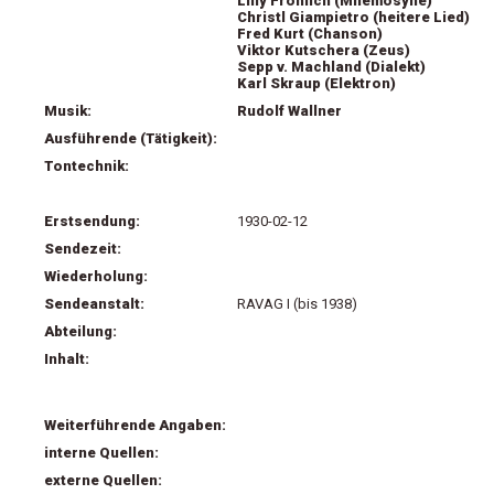
Lilly Fröhlich (Mnemosyne)
Christl Giampietro (heitere Lied)
Fred Kurt (Chanson)
Viktor Kutschera (Zeus)
Sepp v. Machland (Dialekt)
Karl Skraup (Elektron)
Musik:
Rudolf Wallner
Ausführende (Tätigkeit):
Tontechnik:
Erstsendung:
1930-02-12
Sendezeit:
Wiederholung:
Sendeanstalt:
RAVAG I (bis 1938)
Abteilung:
Inhalt:
Weiterführende Angaben:
interne Quellen:
externe Quellen: