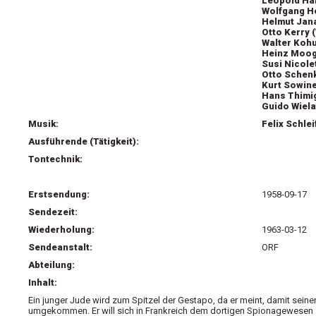
Leopold Hai
Wolfgang H
Helmut Jana
Otto Kerry (
Walter Kohu
Heinz Moog
Susi Nicole
Otto Schenk
Kurt Sowine
Hans Thimig
Guido Wiela
Musik:
Felix Schlei
Ausführende (Tätigkeit):
Tontechnik:
Erstsendung:
1958-09-17
Sendezeit:
Wiederholung:
1963-03-12
Sendeanstalt:
ORF
Abteilung:
Inhalt:
Ein junger Jude wird zum Spitzel der Gestapo, da er meint, damit seine
umgekommen. Er will sich in Frankreich dem dortigen Spionagewesen zur