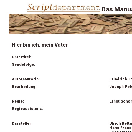
Das Manus
Hier bin ich, mein Vater
Untertitel:
Sendefolge:
Autor/Autorin:
Friedrich T
Bearbeitung:
Joseph Pete
Regie:
Ernst Schö
Regieassistenz:
Darsteller:
Ulrich Bett
Hans Franck