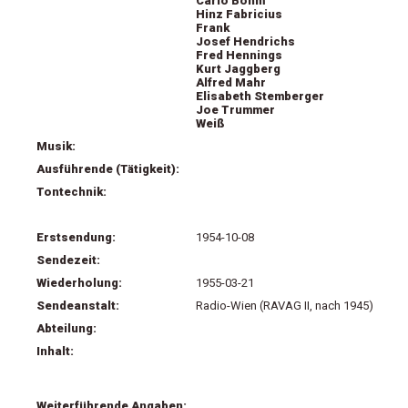
Carlo Böhm
Hinz Fabricius
Frank
Josef Hendrichs
Fred Hennings
Kurt Jaggberg
Alfred Mahr
Elisabeth Stemberger
Joe Trummer
Weiß
Musik:
Ausführende (Tätigkeit):
Tontechnik:
Erstsendung:
1954-10-08
Sendezeit:
Wiederholung:
1955-03-21
Sendeanstalt:
Radio-Wien (RAVAG II, nach 1945)
Abteilung:
Inhalt:
Weiterführende Angaben: