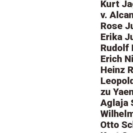
Kurt Ja
v. Alca
Rose J
Erika 
Rudolf 
Erich N
Heinz R
Leopold
zu Yaen
Aglaja 
Wilhel
Otto Sc