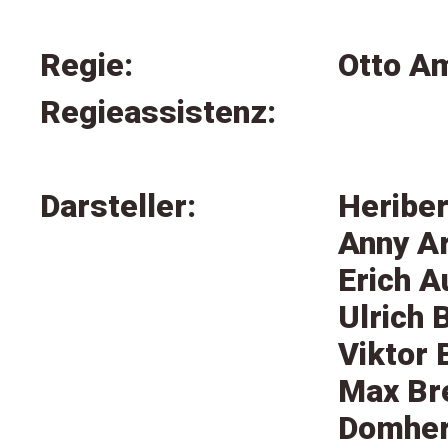
Regie:
Otto A
Regieassistenz:
Darsteller:
Heriber
Anny Ar
Erich A
Ulrich 
Viktor 
Max Br
Domher