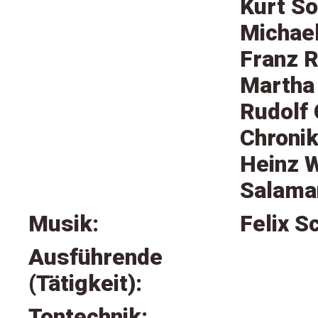
Kurt So
Michael
Franz R
Martha 
Rudolf
Chronik
Heinz W
Salama
Musik:
Felix S
Ausführende
(Tätigkeit):
Tontechnik: