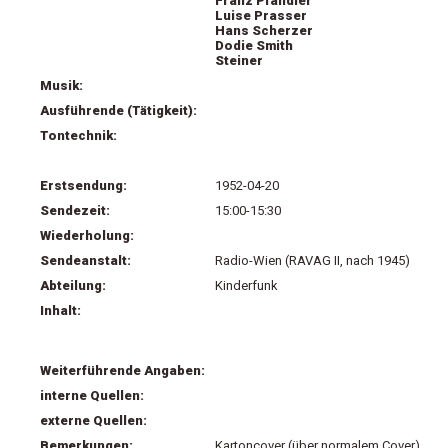
Franz Pfandler
Luise Prasser
Hans Scherzer
Dodie Smith
Steiner
Musik:
Ausführende (Tätigkeit):
Tontechnik:
Erstsendung:
1952-04-20
Sendezeit:
15:00-15:30
Wiederholung:
Sendeanstalt:
Radio-Wien (RAVAG II, nach 1945)
Abteilung:
Kinderfunk
Inhalt:
Weiterführende Angaben:
interne Quellen:
externe Quellen:
Bemerkungen:
Kartoncover (über normalem Cover)