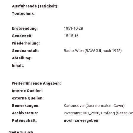
Ausführende (Tätigkeit):
Tontechnik:
Erstsendung:
1951-10-28
Sendezeit:
15:15-16
Wiederholung:
Sendeanstalt:
Radio-Wien (RAVAG II, nach 1945)
Abteilung:
Inhalt:
Weiterführende Angaben:
interne Quellen:
externe Quellen:
Bemerkungen:
Kartoncover (über normalem Cover)
Archivstatus:
Inventarnr.: 001_2558, Umfang (Seiten Sc
Patenschaft:
noch zu vergeben
Seite zurück