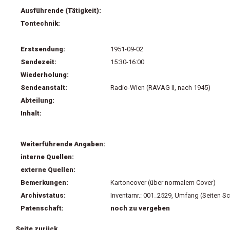
Ausführende (Tätigkeit):
Tontechnik:
Erstsendung:
1951-09-02
Sendezeit:
15:30-16:00
Wiederholung:
Sendeanstalt:
Radio-Wien (RAVAG II, nach 1945)
Abteilung:
Inhalt:
Weiterführende Angaben:
interne Quellen:
externe Quellen:
Bemerkungen:
Kartoncover (über normalem Cover)
Archivstatus:
Inventarnr.: 001_2529, Umfang (Seiten Sc
Patenschaft:
noch zu vergeben
Seite zurück