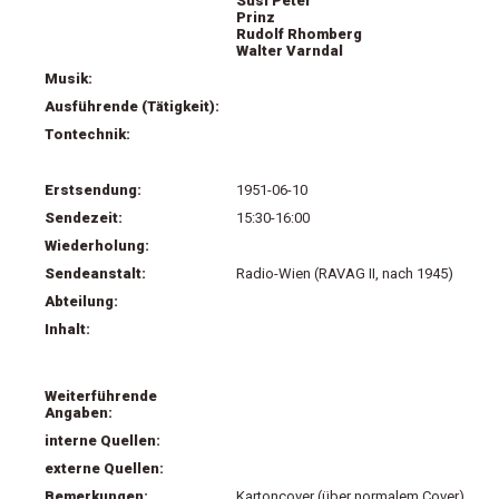
Susi Peter
Prinz
Rudolf Rhomberg
Walter Varndal
Musik:
Ausführende (Tätigkeit):
Tontechnik:
Erstsendung:
1951-06-10
Sendezeit:
15:30-16:00
Wiederholung:
Sendeanstalt:
Radio-Wien (RAVAG II, nach 1945)
Abteilung:
Inhalt:
Weiterführende
Angaben:
interne Quellen:
externe Quellen:
Bemerkungen:
Kartoncover (über normalem Cover)