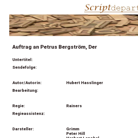
Auftrag an Petrus Bergström, Der
Untertitel:
Sendefolge:
Autor/Autorin:
Hubert Hasslinger
Bearbeitung:
Regie:
Rainers
Regieassistenz:
Darsteller:
Grimm
Peter Hill