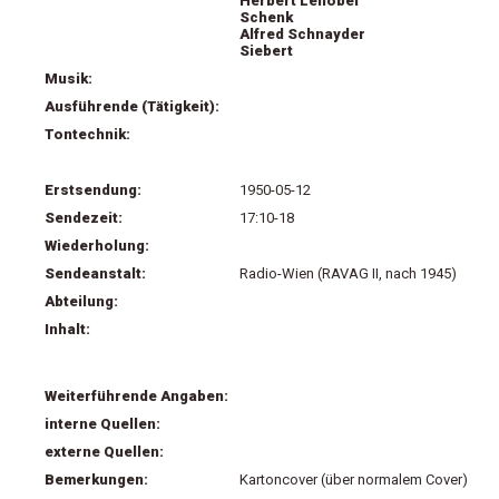
Herbert Lenobel
Schenk
Alfred Schnayder
Siebert
Musik:
Ausführende (Tätigkeit):
Tontechnik:
Erstsendung:
1950-05-12
Sendezeit:
17:10-18
Wiederholung:
Sendeanstalt:
Radio-Wien (RAVAG II, nach 1945)
Abteilung:
Inhalt:
Weiterführende Angaben:
interne Quellen:
externe Quellen:
Bemerkungen:
Kartoncover (über normalem Cover)