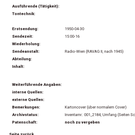
Ausführende (Tätigkeit):
Tontechnik:
Erstsendung:
1950-04-30
Sendezeit:
15:00-16
Wiederholung:
Sendeanstalt:
Radio-Wien (RAVAG II, nach 1945)
Abteilung:
Inhalt:
Weiterführende Angaben:
interne Quellen:
externe Quellen:
Bemerkungen:
Kartoncover (über normalem Cover)
Archivstatus:
Inventarnr.: 001_2184, Umfang (Seiten Sc
Patenschaft:
noch zu vergeben
Seite zurück