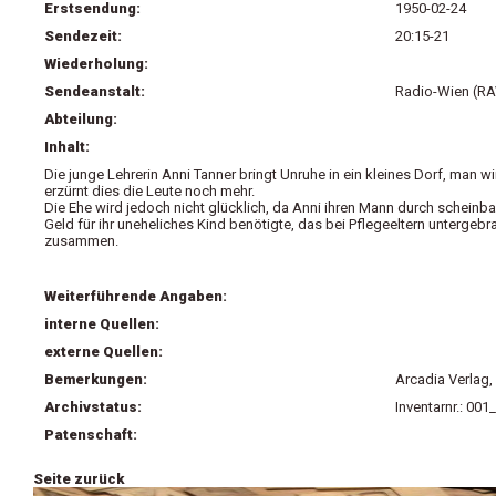
Erstsendung:
1950-02-24
Sendezeit:
20:15-21
Wiederholung:
Sendeanstalt:
Radio-Wien (RA
Abteilung:
Inhalt:
Die junge Lehrerin Anni Tanner bringt Unruhe in ein kleines Dorf, man wir
erzürnt dies die Leute noch mehr.
Die Ehe wird jedoch nicht glücklich, da Anni ihren Mann durch scheinb
Geld für ihr uneheliches Kind benötigte, das bei Pflegeeltern untergebr
zusammen.
Weiterführende Angaben:
interne Quellen:
externe Quellen:
Bemerkungen:
Arcadia Verlag,
Archivstatus:
Inventarnr.: 00
Patenschaft:
Seite zurück