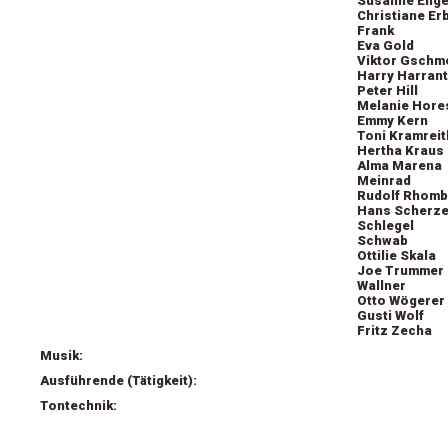
Susanne Enge
Christiane Er
Frank
Eva Gold
Viktor Gschme
Harry Harran
Peter Hill
Melanie Hor
Emmy Kern
Toni Kramreit
Hertha Kraus
Alma Marena
Meinrad
Rudolf Rhomb
Hans Scherze
Schlegel
Schwab
Ottilie Skala
Joe Trummer
Wallner
Otto Wögerer
Gusti Wolf
Fritz Zecha
Musik:
Ausführende (Tätigkeit):
Tontechnik: