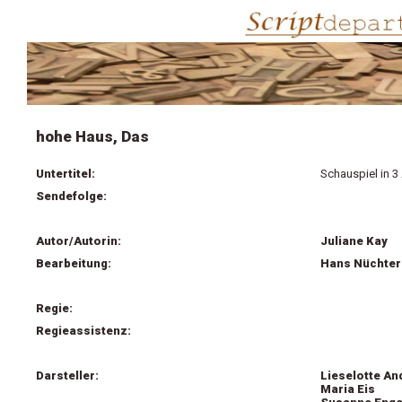
hohe Haus, Das
Untertitel:
Schauspiel in 3
Sendefolge:
Autor/Autorin:
Juliane Kay
Bearbeitung:
Hans Nüchter
Regie:
Regieassistenz:
Darsteller:
Lieselotte An
Maria Eis