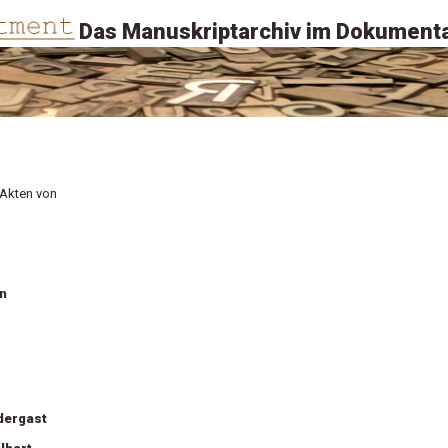
Das Manuskriptarchiv im Dokumenta
 Akten von
n
dergast