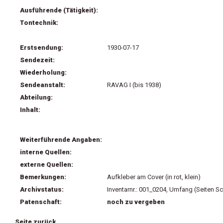
Ausführende (Tätigkeit):
Tontechnik:
Erstsendung:
1930-07-17
Sendezeit:
Wiederholung:
Sendeanstalt:
RAVAG I (bis 1938)
Abteilung:
Inhalt:
Weiterführende Angaben:
interne Quellen:
externe Quellen:
Bemerkungen:
Aufkleber am Cover (in rot, klein)
Archivstatus:
Inventarnr.: 001_0204, Umfang (Seiten Sc
Patenschaft:
noch zu vergeben
Seite zurück