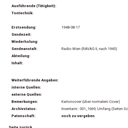
Ausführende (Tätigkeit):
Tontechnik:
Erstsendung:
1948-08-17
Sendezeit:
Wiederholung:
Sendeanstalt:
Radio-Wien (RAVAG II, nach 1945)
Abteilung:
Inhalt:
Weiterführende Angaben:
interne Quellen:
externe Quellen:
Bemerkungen:
Kartoncover (über normalem Cover)
Archivstatus:
Inventarnr.: 001_1669, Umfang (Seiten Sc
Patenschaft:
noch zu vergeben
Seite zurück