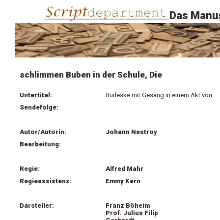
Das Manus
schlimmen Buben in der Schule, Die
Untertitel:
Burleske mit Gesang in einem Akt von
Sendefolge:
Autor/Autorin:
Johann Nestroy
Bearbeitung:
Regie:
Alfred Mahr
Regieassistenz:
Emmy Kern
Darsteller:
Franz Böheim
Prof. Julius Filip