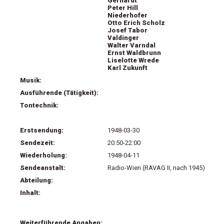
Gerhardt
Peter Hill
Niederhofer
Otto Erich Scholz
Josef Tabor
Valdinger
Walter Varndal
Ernst Waldbrunn
Liselotte Wrede
Karl Zukunft
Musik:
Ausführende (Tätigkeit):
Tontechnik:
Erstsendung:
1948-03-30
Sendezeit:
20:50-22:00
Wiederholung:
1948-04-11
Sendeanstalt:
Radio-Wien (RAVAG II, nach 1945)
Abteilung:
Inhalt:
Weiterführende Angaben: