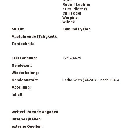
Grau
Rudolf Leutner
Fritz Piletzky
Cilli Tögel
Werginz
Wilzek
Musik:
Edmund Eysler
Ausführende (Tätigkeit):
Tontechnik:
Erstsendung:
1945-09-29
Sendezeit:
Wiederholung:
Sendeanstalt:
Radio-Wien (RAVAG II, nach 1945)
Abteilung:
Inhalt:
Weiterführende Angaben:
interne Quellen:
externe Quellen: