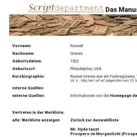
Das Manus
Vorname:
Russell
Nachname:
Graves
Geburtsdatum:
1922
Geburtsort:
Philadelphia, USA
Kurzbiographie:
Russel Graves war ein Funkregisseur,
zit. n.: http://oe1.orf.at/ (abgerufen am 29.
interne Quellen:
externe Quellen:
Informationen von der
Homepage de
Vertreten in der Werkliste:
alle: Werkliste anzeigen
Zurück zur Auswahlliste
Mr. Hyde tanzt
Prospero im Morgenlicht (Prosper