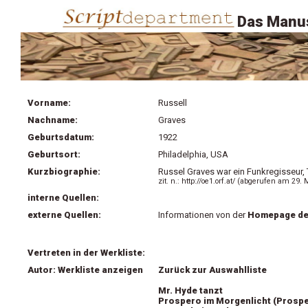
Das Manus
Vorname:
Russell
Nachname:
Graves
Geburtsdatum:
1922
Geburtsort:
Philadelphia, USA
Kurzbiographie:
Russel Graves war ein Funkregisseur,
zit. n.: http://oe1.orf.at/ (abgerufen am 29.
interne Quellen:
externe Quellen:
Informationen von der
Homepage de
Vertreten in der Werkliste:
Autor: Werkliste anzeigen
Zurück zur Auswahlliste
Mr. Hyde tanzt
Prospero im Morgenlicht (Prosper