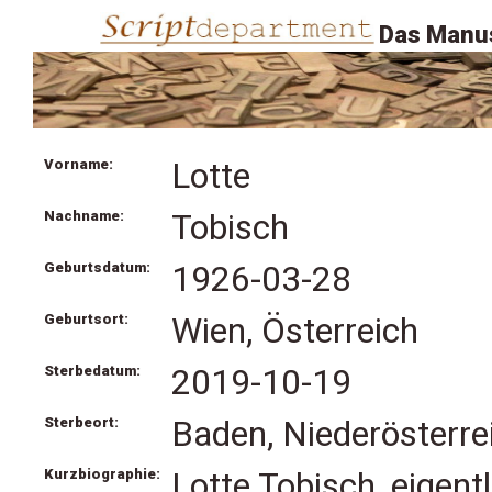
Das Manus
Vorname:
Lotte
Nachname:
Tobisch
Geburtsdatum:
1926-03-28
Geburtsort:
Wien, Österreich
Sterbedatum:
2019-10-19
Sterbeort:
Baden, Niederösterrei
Kurzbiographie:
Lotte Tobisch, eigent