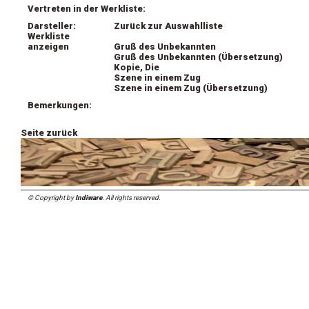
Vertreten in der Werkliste:
Darsteller:
Zurück zur Auswahlliste
Werkliste
anzeigen
Gruß des Unbekannten
Gruß des Unbekannten (Übersetzung)
Kopie, Die
Szene in einem Zug
Szene in einem Zug (Übersetzung)
Bemerkungen:
Seite zurück
© Copyright by
Indiware
. All rights reserved.