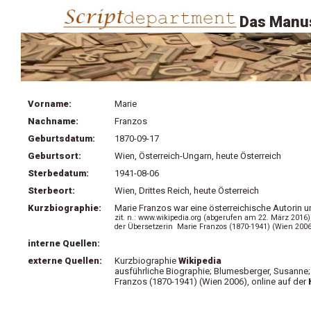
Das Manus
Vorname:
Marie
Nachname:
Franzos
Geburtsdatum:
1870-09-17
Geburtsort:
Wien, Österreich-Ungarn, heute Österreich
Sterbedatum:
1941-08-06
Sterbeort:
Wien, Drittes Reich, heute Österreich
Kurzbiographie:
Marie Franzos war eine österreichische Autorin u
zit. n.: www.wikipedia.org (abgerufen am 22. März 2016
der Übersetzerin Marie Franzos (1870-1941) (Wien 2006)
interne Quellen:
externe Quellen:
Kurzbiographie
Wikipedia
ausführliche Biographie; Blumesberger, Susanne;
Franzos (1870-1941) (Wien 2006), online auf der