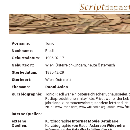
Vorname:
Tonio
Nachname:
Riedl
Geburtsdatum:
1906-02-17
Geburtsort:
Wien, Österreich-Ungarn, heute Österreich
Sterbedatum:
1995-12-29
Sterbeort:
Wien, Österreich
Ehemann:
Raoul Aslan
Kurzbiographie:
Tonio Riedl war ein österreichischer Schauspieler, 
Radioproduktionen mitwirkte. Privat war er der L
jahrelang zusammenwohnte, sondern letztendlich 
zit. n.: www.imdb.com, www.wikipedia.org, sowie: www.fri
interne Quellen:
externe
Kurzbiographie
Internet Movie Database
Quellen:
Kurzbiographie von Raoul Aslan von
Wikipedia
Information der
Friedhöfe Wien GmbH