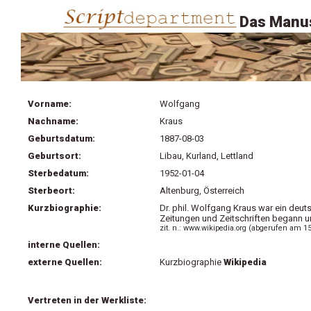
Das Manus
Vorname:
Wolfgang
Nachname:
Kraus
Geburtsdatum:
1887-08-03
Geburtsort:
Libau, Kurland, Lettland
Sterbedatum:
1952-01-04
Sterbeort:
Altenburg, Österreich
Kurzbiographie:
Dr. phil. Wolfgang Kraus war ein deutsc
Zeitungen und Zeitschriften begann 
zit. n.: www.wikipedia.org (abgerufen am 15
interne Quellen:
externe Quellen:
Kurzbiographie
Wikipedia
Vertreten in der Werkliste: