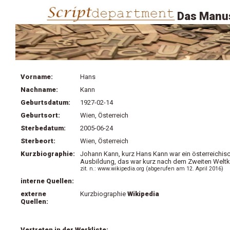
Das Manus
Vorname:
Hans
Nachname:
Kann
Geburtsdatum:
1927-02-14
Geburtsort:
Wien, Österreich
Sterbedatum:
2005-06-24
Sterbeort:
Wien, Österreich
Kurzbiographie:
Johann
Kann, kurz Hans Kann war ein österreichis
Ausbildung, das war kurz nach dem Zweiten Weltkri
zit. n.: www.wikipedia.org (abgerufen am 12. April 2016)
interne Quellen:
externe
Kurzbiographie
Wikipedia
Quellen:
Vertreten in der Werkliste: