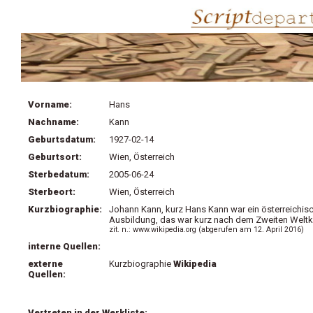
Vorname:
Hans
Nachname:
Kann
Geburtsdatum:
1927-02-14
Geburtsort:
Wien, Österreich
Sterbedatum:
2005-06-24
Sterbeort:
Wien, Österreich
Kurzbiographie:
Johann
Kann, kurz Hans Kann war ein österreichis
Ausbildung, das war kurz nach dem Zweiten Weltkri
zit. n.: www.wikipedia.org (abgerufen am 12. April 2016)
interne Quellen:
externe
Kurzbiographie
Wikipedia
Quellen:
Vertreten in der Werkliste: